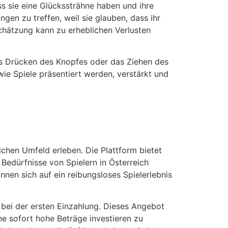
ss sie eine Glückssträhne haben und ihre
en zu treffen, weil sie glauben, dass ihr
schätzung kann zu erheblichen Verlusten
 das Drücken des Knopfes oder das Ziehen des
ie Spiele präsentiert werden, verstärkt und
ichen Umfeld erleben. Die Plattform bietet
 Bedürfnisse von Spielern in Österreich
nnen sich auf ein reibungsloses Spielerlebnis
 bei der ersten Einzahlung. Dieses Angebot
ne sofort hohe Beträge investieren zu