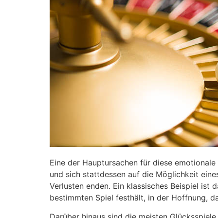
Eine der Hauptursachen für diese emotionale B
und sich stattdessen auf die Möglichkeit eine
Verlusten enden. Ein klassisches Beispiel ist
bestimmten Spiel festhält, in der Hoffnung, 
Darüber hinaus sind die meisten Glücksspiele 