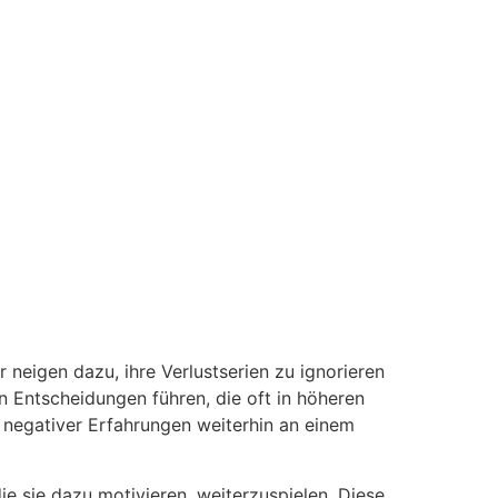
 neigen dazu, ihre Verlustserien zu ignorieren
n Entscheidungen führen, die oft in höheren
z negativer Erfahrungen weiterhin an einem
ie sie dazu motivieren, weiterzuspielen. Diese