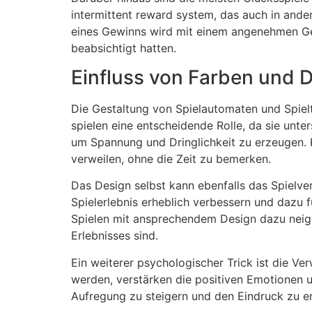
intermittent reward system, das auch in ander
eines Gewinns wird mit einem angenehmen Gefü
beabsichtigt hatten.
Einfluss von Farben und 
Die Gestaltung von Spielautomaten und Spieltis
spielen eine entscheidende Rolle, da sie unt
um Spannung und Dringlichkeit zu erzeugen. 
verweilen, ohne die Zeit zu bemerken.
Das Design selbst kann ebenfalls das Spielve
Spielerlebnis erheblich verbessern und dazu fü
Spielen mit ansprechendem Design dazu neigen,
Erlebnisses sind.
Ein weiterer psychologischer Trick ist die 
werden, verstärken die positiven Emotionen u
Aufregung zu steigern und den Eindruck zu er