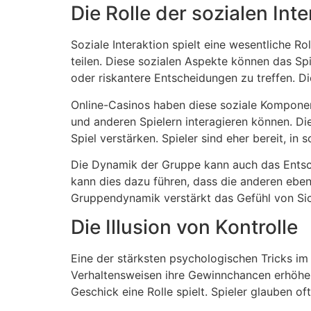
Die Rolle der sozialen Int
Soziale Interaktion spielt eine wesentliche R
teilen. Diese sozialen Aspekte können das Spi
oder riskantere Entscheidungen zu treffen. 
Online-Casinos haben diese soziale Komponen
und anderen Spielern interagieren können. D
Spiel verstärken. Spieler sind eher bereit, i
Die Dynamik der Gruppe kann auch das Entsch
kann dies dazu führen, dass die anderen eben
Gruppendynamik verstärkt das Gefühl von Sic
Die Illusion von Kontrolle
Eine der stärksten psychologischen Tricks im G
Verhaltensweisen ihre Gewinnchancen erhöhen
Geschick eine Rolle spielt. Spieler glauben of