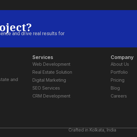
oject?
ence and drive real results for
Services
Company
Web Development
About Us
Real Estate Solution
Portfolio
state and
Digital Marketing
Pricing
SEO Services
Blog
CRM Development
Careers
Crafted in Kolkata, India