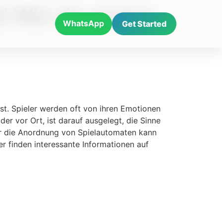
l Wie sie unsere
WhatsApp
Get Started
sst. Spieler werden oft von ihren Emotionen
er vor Ort, ist darauf ausgelegt, die Sinne
ar die Anordnung von Spielautomaten kann
ler finden interessante Informationen auf