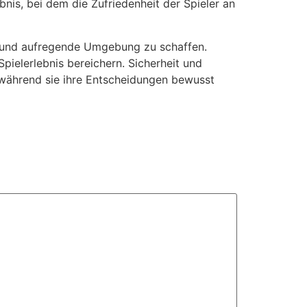
nis, bei dem die Zufriedenheit der Spieler an
e und aufregende Umgebung zu schaffen.
ielerlebnis bereichern. Sicherheit und
 während sie ihre Entscheidungen bewusst