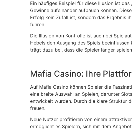
Ein häufiges Beispiel für diese Illusion ist 
Gewinne aufeinander aufbauen können. Diese Ü
Erfolg kein Zufall ist, sondern das Ergebnis 
führen.
Die Illusion von Kontrolle ist auch bei Spiel
Hebels den Ausgang des Spiels beeinflussen 
trägt dazu bei, dass die Spieler länger spiel
Mafia Casino: Ihre Plattf
Auf Mafia Casino können Spieler die Faszinat
eine breite Auswahl an Spielen, darunter Slots
entwickelt wurden. Durch die klare Struktur d
freuen.
Neue Nutzer profitieren von einem attraktiv
ermöglicht es Spielern, sich mit dem Angebot