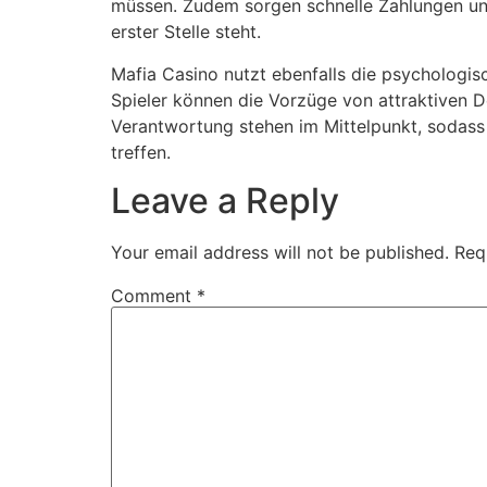
müssen. Zudem sorgen schnelle Zahlungen und e
erster Stelle steht.
Mafia Casino nutzt ebenfalls die psychologi
Spieler können die Vorzüge von attraktiven D
Verantwortung stehen im Mittelpunkt, sodass
treffen.
Leave a Reply
Your email address will not be published.
Req
Comment
*