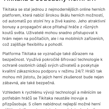
Tikitaka se stal jednou z nejmodernějších online herních
platforem, která nabízí širokou škálu herních možností,
od automatů po stolní hry a živé kasino. Jeho atraktivní
bonusy a propagační akce přitahují hráče z různých
koutů světa. Uživatelé mohou snadno přistupovat k
hrám nejen na počítačích, ale i na mobilních zařízeních,
což zajišťuje flexibilitu a pohodlí.
Platforma Tikitaka se vyznačuje také důrazem na
bezpečnost. Využívá pokročilé šifrovací technologie k
ochraně osobních údajů svých uživatelů a poskytuje
kvalitní zákaznickou podporu v režimu 24/7. Hráči tak
mohou mít jistotu, že jejich herní zkušenost bude nejen
zábavná, ale také bezpečná.
Vzhledem k rychlému vývoji technologií a měnícím se
potřebám hráčů se Tikitaka neustále inovuje a
přizpůsobuje. S cílem nabídnout nejlepší možné herní