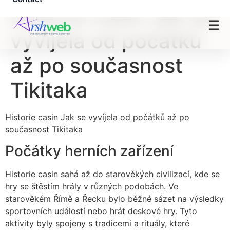
Historie casin Jak se
☰
vyvíjela od počátků
až po současnost
Tikitaka
Historie casin Jak se vyvíjela od počátků až po
současnost Tikitaka
Počátky herních zařízení
Historie casin sahá až do starověkých civilizací, kde se
hry se štěstím hrály v různých podobách. Ve
starověkém Římě a Řecku bylo běžné sázet na výsledky
sportovních událostí nebo hrát deskové hry. Tyto
aktivity byly spojeny s tradicemi a rituály, které