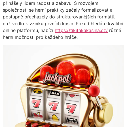
přinášely lidem radost a zábavu. S rozvojem
společnosti se herní praktiky začaly formalizovat a
postupně přecházely do strukturovanějších formátů,
což vedlo k vzniku prvních kasin. Pokud hledáte kvalitní
online platformu, nabízí
https://tikitakakasina.cz/
různé
herní možnosti pro každého hráče.