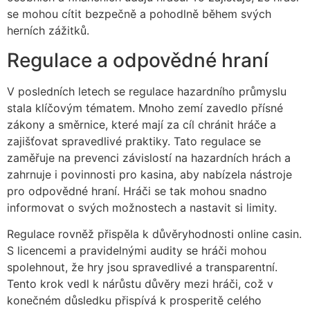
se mohou cítit bezpečně a pohodlně během svých
herních zážitků.
Regulace a odpovědné hraní
V posledních letech se regulace hazardního průmyslu
stala klíčovým tématem. Mnoho zemí zavedlo přísné
zákony a směrnice, které mají za cíl chránit hráče a
zajišťovat spravedlivé praktiky. Tato regulace se
zaměřuje na prevenci závislostí na hazardních hrách a
zahrnuje i povinnosti pro kasina, aby nabízela nástroje
pro odpovědné hraní. Hráči se tak mohou snadno
informovat o svých možnostech a nastavit si limity.
Regulace rovněž přispěla k důvěryhodnosti online casin.
S licencemi a pravidelnými audity se hráči mohou
spolehnout, že hry jsou spravedlivé a transparentní.
Tento krok vedl k nárůstu důvěry mezi hráči, což v
konečném důsledku přispívá k prosperitě celého