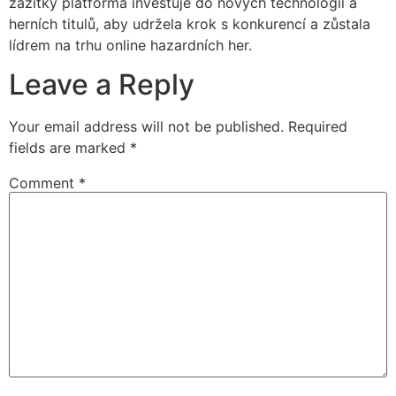
zážitky platforma investuje do nových technologií a
herních titulů, aby udržela krok s konkurencí a zůstala
lídrem na trhu online hazardních her.
Leave a Reply
Your email address will not be published.
Required
fields are marked
*
Comment
*