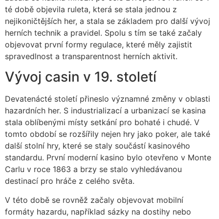
té době objevila ruleta, která se stala jednou z
nejikoničtějších her, a stala se základem pro další vývoj
herních technik a pravidel. Spolu s tím se také začaly
objevovat první formy regulace, které měly zajistit
spravedlnost a transparentnost herních aktivit.
Vývoj casin v 19. století
Devatenácté století přineslo významné změny v oblasti
hazardních her. S industrializací a urbanizací se kasina
stala oblíbenými místy setkání pro bohaté i chudé. V
tomto období se rozšířily nejen hry jako poker, ale také
další stolní hry, které se staly součástí kasinového
standardu. První moderní kasino bylo otevřeno v Monte
Carlu v roce 1863 a brzy se stalo vyhledávanou
destinací pro hráče z celého světa.
V této době se rovněž začaly objevovat mobilní
formáty hazardu, například sázky na dostihy nebo