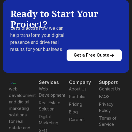
Ready to Start Your
Project?
Let’s discuss how we can
help transform your digital
presence and drive real
results for your business.
Get a Free Quote
Services
Company
Support
web
Web
About Us
Contact Us
development
Development
Portfolio
FAQS
and digital
Real Estate
Pricing
Privacy
marketing
Solution
Policy
Blog
solutions
Digital
Terms of
Careers
for real
Marketing
Service
estate and
SEO