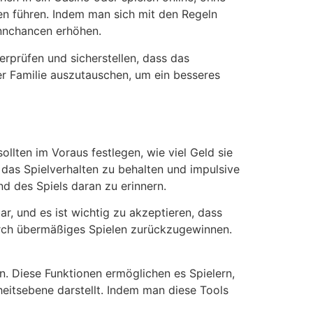
gen führen. Indem man sich mit den Regeln
innchancen erhöhen.
berprüfen und sicherstellen, dass das
er Familie auszutauschen, um ein besseres
llten im Voraus festlegen, wie viel Geld sie
r das Spielverhalten zu behalten und impulsive
nd des Spiels daran zu erinnern.
ar, und es ist wichtig zu akzeptieren, dass
durch übermäßiges Spielen zurückzugewinnen.
en. Diese Funktionen ermöglichen es Spielern,
heitsebene darstellt. Indem man diese Tools