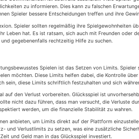
nlichkeiten zu informieren. Dies kann zu falschen Erwartun
önnen Spieler bessere Entscheidungen treffen und ihre Gew
lexion. Spieler sollten regelmäßig ihre Spielgewohnheiten ü
ihr Leben hat. Es ist ratsam, sich auch mit Freunden oder d
n und gegebenenfalls rechtzeitig Hilfe zu suchen.
ungsbewusstes Spielen ist das Setzen von Limits. Spieler so
ielen möchten. Diese Limits helfen dabei, die Kontrolle übe
h sein, diese Limits schriftlich festzuhalten und sich währe
l auf den Verlust vorbereiten. Glücksspiel ist unvorhersehb
ollte nicht dazu führen, dass man versucht, die Verluste 
spektiert werden, um die finanzielle Stabilität zu wahren.
onen anbieten, um Limits direkt auf der Plattform einzustell
z- und Verlustlimits zu setzen, was eine zusätzliche Sicher
 Zeit und Geld man in das Glücksspiel investiert.