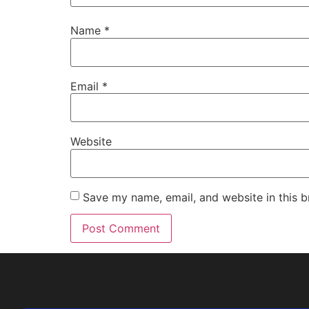
Name
*
Email
*
Website
Save my name, email, and website in this b