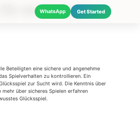
ür ein sicheres
WhatsApp
Get Started
alle Beteiligten eine sichere und angenehme
as Spielverhalten zu kontrollieren. Ein
lücksspiel zur Sucht wird. Die Kenntnis über
 mehr über sicheres Spielen erfahren
usstes Glücksspiel.