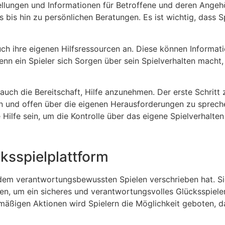
stellungen und Informationen für Betroffene und deren Ange
s bis hin zu persönlichen Beratungen. Es ist wichtig, dass Sp
auch ihre eigenen Hilfsressourcen an. Diese können Inform
nn ein Spieler sich Sorgen über sein Spielverhalten macht, 
uch die Bereitschaft, Hilfe anzunehmen. Der erste Schritt
nen und offen über die eigenen Herausforderungen zu sprec
 Hilfe sein, um die Kontrolle über das eigene Spielverhalt
cksspielplattform
dem verantwortungsbewussten Spielen verschrieben hat. Sie 
en, um ein sicheres und verantwortungsvolles Glücksspieler
igen Aktionen wird Spielern die Möglichkeit geboten, da