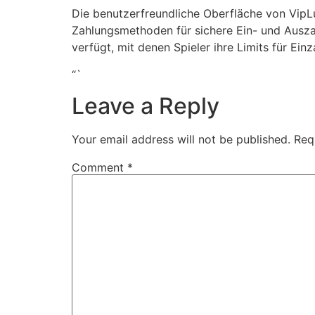
Die benutzerfreundliche Oberfläche von VipLu
Zahlungsmethoden für sichere Ein- und Auszah
verfügt, mit denen Spieler ihre Limits für Ein
“`
Leave a Reply
Your email address will not be published.
Req
Comment
*