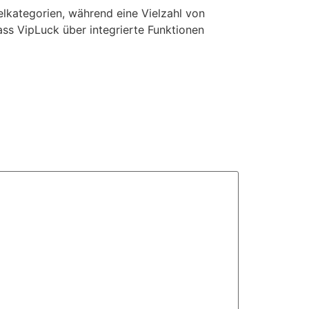
elkategorien, während eine Vielzahl von
ass VipLuck über integrierte Funktionen