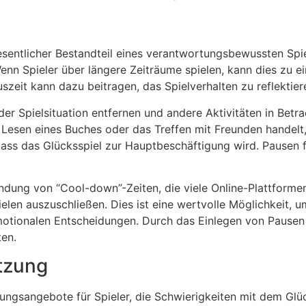
sentlicher Bestandteil eines verantwortungsbewussten Spie
enn Spieler über längere Zeiträume spielen, kann dies zu ei
szeit kann dazu beitragen, das Spielverhalten zu reflektie
er Spielsituation entfernen und andere Aktivitäten in Betra
 Lesen eines Buches oder das Treffen mit Freunden handelt
dass das Glücksspiel zur Hauptbeschäftigung wird. Pausen 
endung von “Cool-down”-Zeiten, die viele Online-Plattforme
ielen auszuschließen. Dies ist eine wertvolle Möglichkeit, u
motionalen Entscheidungen. Durch das Einlegen von Pausen 
ten.
tzung
ungsangebote für Spieler, die Schwierigkeiten mit dem Glü