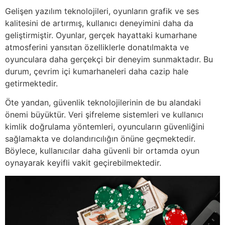
Gelişen yazılım teknolojileri, oyunların grafik ve ses
kalitesini de artırmış, kullanıcı deneyimini daha da
geliştirmiştir. Oyunlar, gerçek hayattaki kumarhane
atmosferini yansıtan özelliklerle donatılmakta ve
oyunculara daha gerçekçi bir deneyim sunmaktadır. Bu
durum, çevrim içi kumarhaneleri daha cazip hale
getirmektedir.
Öte yandan, güvenlik teknolojilerinin de bu alandaki
önemi büyüktür. Veri şifreleme sistemleri ve kullanıcı
kimlik doğrulama yöntemleri, oyuncuların güvenliğini
sağlamakta ve dolandırıcılığın önüne geçmektedir.
Böylece, kullanıcılar daha güvenli bir ortamda oyun
oynayarak keyifli vakit geçirebilmektedir.