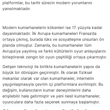
platformlar, bu tarihi sürecin modern yorumlarını
yansıtmaktadır.
Modern kumarhanelerin kökenleri ise 17. yüzyıla kadar
dayanmaktadır. İlk Avrupa kumarhaneleri Fransa’da
ortaya çıkmış, burada lüks ve sosyalleşme unsurları ön
planda olmuştur. Zamanla, bu kumarhaneler tüm
Avrupa’ya yayılmış ve farklı kültürlerin oyun anlayışlarını
birleştirerek zengin bir oyun çeşitliliği ortaya çıkarmıştır.
Gelişen teknoloji ile birlikte kumarhanelerin yapısı da
büyük bir dönüşüm geçirmiştir. İlk olarak fiziksel
mekanlar olarak var olan kumarhaneler, internetin
yaygınlaşmasıyla çevrim içi platformlara evrilmiştir. Bu
değişim, kullanıcıların kumar deneyimlerini daha
erişilebilir hale getirmiştir ve yeni nesil kumarhaneler,
oyunculara daha fazla seçenek sunmaya başlamıştır.