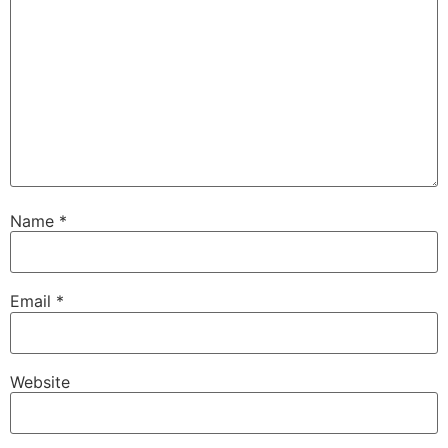
Name
*
Email
*
Website