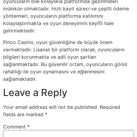
oyuncuların bile kolaylıkla platformda gezinmeleri
mümkün olmaktadır. Hızlı kayıt süreci ve çeşitli ödeme
yöntemleri, oyuncuların platforma katılımını
kolaylaştırmakta ve oyun deneyimini keyifli hale
getirmektedir.
Pinco Casino, oyun güvenliğine de büyük önem
vermektedir. Lisanslı bir platform olarak, oyuncuların
bilgileri korunmakta ve adil oyun şartları
sağlanmaktadır. Bu güvenilir ortam, oyuncuların gönül
rahatlığı ile oyun oynamasını ve eğlenmesini
sağlamaktadır.
Leave a Reply
Your email address will not be published.
Required
fields are marked
*
Comment
*