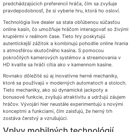
predchádzajúcich preferencií hráča, čím sa zvyšuje
pravdepodobnosť, že si vyberie hru, ktorá ho osloví.
Technológia live dealer sa stala obľúbenou súčasťou
online kasín, čo umožňuje hráčom interagovať so živými
krupiérmi v reálnom čase. Tieto hry poskytujú
autentickejší zážitok a kombinujú pohodlie online hrania
s atmosférou skutočného kasína. S pomocou
pokročilých kamerových systémov a streamovania v
HD kvalite sa hráči cítia ako v kamennom kasíne.
Rovnako dôležité sú aj inovatívne herné mechaniky,
ktoré sa používajú v moderných automatoch a stoloch.
Tieto mechaniky, ako sú dynamické jackpoty a
bonusové funkcie, zvyšujú atraktivitu a udržujú záujem
hráčov. Vývojári hier neustále experimentujú s novými
konceptmi a funkciami, čím zaisťujú, že herný trh
zostáva čerstvý a vzrušujúci.
Vplyv mobilných technológií