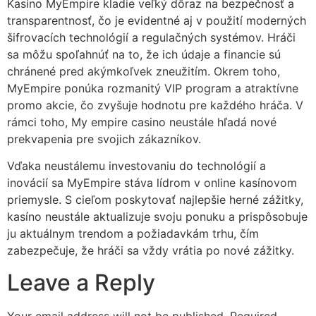
Kasíno MyEmpire kladie veľký dôraz na bezpečnosť a
transparentnosť, čo je evidentné aj v použití moderných
šifrovacích technológií a regulačných systémov. Hráči
sa môžu spoľahnúť na to, že ich údaje a financie sú
chránené pred akýmkoľvek zneužitím. Okrem toho,
MyEmpire ponúka rozmanitý VIP program a atraktívne
promo akcie, čo zvyšuje hodnotu pre každého hráča. V
rámci toho, My empire casino neustále hľadá nové
prekvapenia pre svojich zákazníkov.
Vďaka neustálemu investovaniu do technológií a
inovácií sa MyEmpire stáva lídrom v online kasínovom
priemysle. S cieľom poskytovať najlepšie herné zážitky,
kasíno neustále aktualizuje svoju ponuku a prispôsobuje
ju aktuálnym trendom a požiadavkám trhu, čím
zabezpečuje, že hráči sa vždy vrátia po nové zážitky.
Leave a Reply
Your email address will not be published.
Required