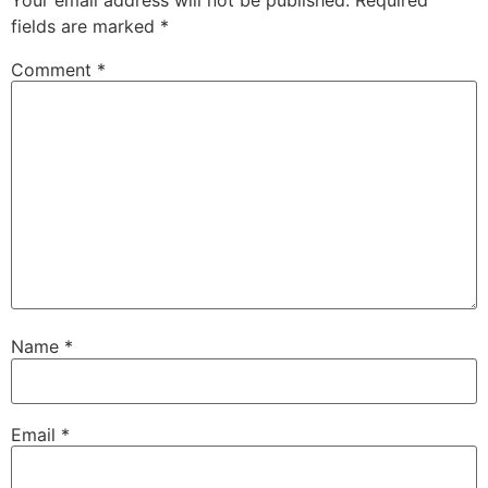
fields are marked
*
Comment
*
Name
*
Email
*