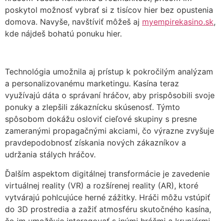
poskytol možnosť vybrať si z tisícov hier bez opustenia
domova. Navyše, navštíviť môžeš aj
myempirekasino.sk
,
kde nájdeš bohatú ponuku hier.
Technológia umožnila aj prístup k pokročilým analýzam
a personalizovanému marketingu. Kasína teraz
využívajú dáta o správaní hráčov, aby prispôsobili svoje
ponuky a zlepšili zákaznícku skúsenosť. Týmto
spôsobom dokážu osloviť cieľové skupiny s presne
zameranými propagačnými akciami, čo výrazne zvyšuje
pravdepodobnosť získania nových zákazníkov a
udržania stálych hráčov.
Ďalším aspektom digitálnej transformácie je zavedenie
virtuálnej reality (VR) a rozšírenej reality (AR), ktoré
vytvárajú pohlcujúce herné zážitky. Hráči môžu vstúpiť
do 3D prostredia a zažiť atmosféru skutočného kasína,
čo im umožňuje interagovať s inými hráčmi a krupiérmi