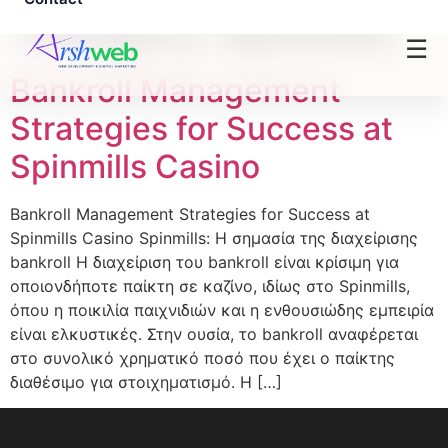
Category:
Spinmills
☰
Bankroll Management
Strategies for Success at
Spinmills Casino
Bankroll Management Strategies for Success at
Spinmills Casino Spinmills: Η σημασία της διαχείρισης
bankroll Η διαχείριση του bankroll είναι κρίσιμη για
οποιονδήποτε παίκτη σε καζίνο, ιδίως στο Spinmills,
όπου η ποικιλία παιχνιδιών και η ενθουσιώδης εμπειρία
είναι ελκυστικές. Στην ουσία, το bankroll αναφέρεται
στο συνολικό χρηματικό ποσό που έχει ο παίκτης
διαθέσιμο για στοιχηματισμό. Η […]