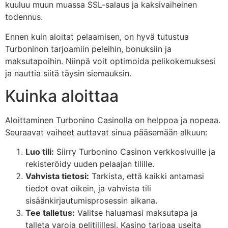
kuuluu muun muassa SSL-salaus ja kaksivaiheinen
todennus.
Ennen kuin aloitat pelaamisen, on hyvä tutustua
Turboninon tarjoamiin peleihin, bonuksiin ja
maksutapoihin. Niinpä voit optimoida pelikokemuksesi
ja nauttia siitä täysin siemauksin.
Kuinka aloittaa
Aloittaminen Turbonino Casinolla on helppoa ja nopeaa.
Seuraavat vaiheet auttavat sinua pääsemään alkuun:
Luo tili:
Siirry Turbonino Casinon verkkosivuille ja
rekisteröidy uuden pelaajan tilille.
Vahvista tietosi:
Tarkista, että kaikki antamasi
tiedot ovat oikein, ja vahvista tili
sisäänkirjautumisprosessin aikana.
Tee talletus:
Valitse haluamasi maksutapa ja
talleta varoja pelitilillesi. Kasino tarjoaa useita