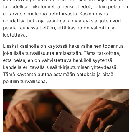
taloudelliset liiketoimet ja henkilötiedot, jolloin pelaajien
ei tarvitse huolehtia tietoturvasta. Kasino myös
noudattaa tiukkoja sääntöjä ja määräyksiä, joten voit
pelata rauhassa tietäen, että kasino on valvottu ja
luotettava.
Lisäksi kasinolla on käytössä kaksivaiheinen todennus,
joka lisää turvallisuutta entisestään. Tämä tarkoittaa,
että pelaajien on vahvistettava henkilöllisyytensä
kahdella eri tavalla sisäänkirjautumisen yhteydessä.
Tämä käytäntö auttaa estämään petoksia ja pitää
pelitilin turvallisena.