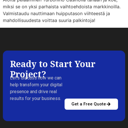
miksi se on yksi parhaista vaihtoehdoista markkinoilla.
Valmistaudu nauttimaan huipputason viihteestä ja
mahdollisuudesta voittaa suuria palkintoja!
Ready to Start Your
Project?
Let’s discuss how we can
help transform your digital
presence and drive real
results for your business.
Get a Free Quote