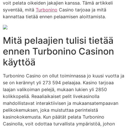
voit pelata oikeiden jakajien kanssa. Tämä artikkeli
syventää, mitä
Turbonino
Casino tarjoaa ja mitä
kannattaa tietää ennen pelaamisen aloittamista.
Mitä pelaajien tulisi tietää
ennen Turbonino Casinon
käyttöä
Turbonino Casino on ollut toiminnassa jo kuusi vuotta ja
se on kerännyt yli 273 594 pelaajaa. Kasino tarjoaa
laajan valikoiman pelejä, mukaan lukien yli 2850
kolikkopeliä. Reaaliaikaiset pelit livekasinolla
mahdollistavat interaktiivisen ja mukaansatempaavan
pelikokemuksen, joka muistuttaa perinteistä
kasinokokemusta. Kun päätät pelata Turbonino
Casinolla, voit odottaa turvallista ympäristöä, johon