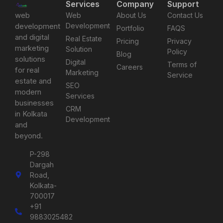
Services
Company
Support
web
Web
About Us
Contact Us
development
Development
Portfolio
FAQS
and digital
Real Estate
Pricing
Privacy
marketing
Solution
Policy
Blog
solutions
Digital
Terms of
Careers
for real
Marketing
Service
estate and
SEO
modern
Services
businesses
CRM
in Kolkata
Development
and
beyond.
P-298
Dargah
Road,
Kolkata-
700017
+91
9883025482