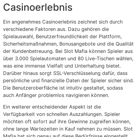
Casinoerlebnis
Ein angenehmes Casinoerlebnis zeichnet sich durch
verschiedene Faktoren aus. Dazu gehören die
Spielauswahl, Benutzerfreundlichkeit der Plattform,
Sicherheitsmaßnahmen, Bonusangebote und die Qualität
der Kundenbetreuung. Bei Slot Mafia können Spieler aus
über 3.000 Spielautomaten und 80 Live-Tischen wählen,
was eine immense Vielfalt und Unterhaltung bietet.
Darüber hinaus sorgt SSL-Verschlüsselung dafür, dass
persönliche und finanzielle Daten der Spieler sicher sind.
Die Benutzeroberfläche ist intuitiv gestaltet, sodass
auch Anfänger problemlos navigieren können.
Ein weiterer entscheidender Aspekt ist die
Verfügbarkeit von schnellen Auszahlungen. Spieler
möchten oft sofort auf ihre Gewinne zugreifen können,
ohne lange Wartezeiten in Kauf nehmen zu müssen. Slot
Mafia hat sich genau auf diese Bedürfnisse eingestellt