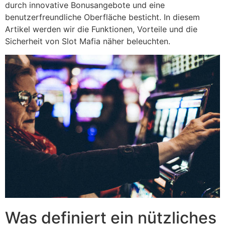
durch innovative Bonusangebote und eine
benutzerfreundliche Oberfläche besticht. In diesem
Artikel werden wir die Funktionen, Vorteile und die
Sicherheit von Slot Mafia näher beleuchten.
Was definiert ein nützliches