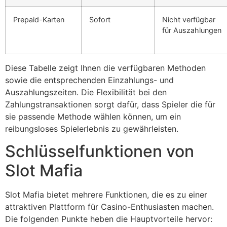
Prepaid-Karten
Sofort
Nicht verfügbar
für Auszahlungen
Diese Tabelle zeigt Ihnen die verfügbaren Methoden
sowie die entsprechenden Einzahlungs- und
Auszahlungszeiten. Die Flexibilität bei den
Zahlungstransaktionen sorgt dafür, dass Spieler die für
sie passende Methode wählen können, um ein
reibungsloses Spielerlebnis zu gewährleisten.
Schlüsselfunktionen von
Slot Mafia
Slot Mafia bietet mehrere Funktionen, die es zu einer
attraktiven Plattform für Casino-Enthusiasten machen.
Die folgenden Punkte heben die Hauptvorteile hervor: