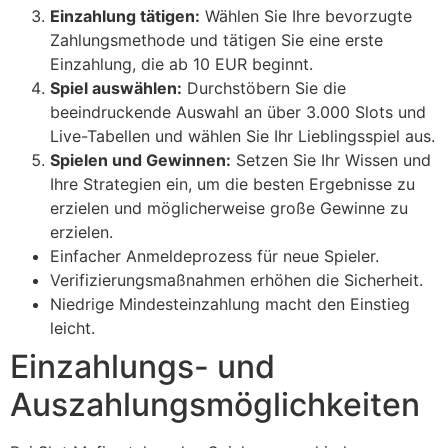
Einzahlung tätigen:
Wählen Sie Ihre bevorzugte
Zahlungsmethode und tätigen Sie eine erste
Einzahlung, die ab 10 EUR beginnt.
Spiel auswählen:
Durchstöbern Sie die
beeindruckende Auswahl an über 3.000 Slots und
Live-Tabellen und wählen Sie Ihr Lieblingsspiel aus.
Spielen und Gewinnen:
Setzen Sie Ihr Wissen und
Ihre Strategien ein, um die besten Ergebnisse zu
erzielen und möglicherweise große Gewinne zu
erzielen.
Einfacher Anmeldeprozess für neue Spieler.
Verifizierungsmaßnahmen erhöhen die Sicherheit.
Niedrige Mindesteinzahlung macht den Einstieg
leicht.
Einzahlungs- und
Auszahlungsmöglichkeiten