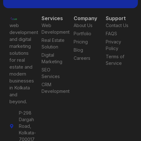
Services
Company
Support
web
Web
About Us
Contact Us
development
Development
Portfolio
FAQS
and digital
Real Estate
Pricing
Privacy
marketing
Solution
Policy
Blog
solutions
Digital
Terms of
Careers
for real
Marketing
Service
estate and
SEO
modern
Services
businesses
CRM
in Kolkata
Development
and
beyond.
P-298
Dargah
Road,
Kolkata-
700017