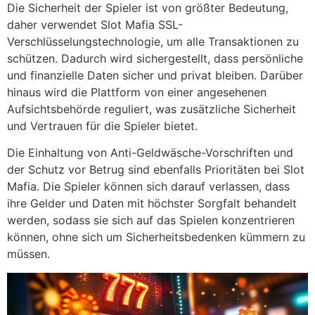
Die Sicherheit der Spieler ist von größter Bedeutung,
daher verwendet Slot Mafia SSL-
Verschlüsselungstechnologie, um alle Transaktionen zu
schützen. Dadurch wird sichergestellt, dass persönliche
und finanzielle Daten sicher und privat bleiben. Darüber
hinaus wird die Plattform von einer angesehenen
Aufsichtsbehörde reguliert, was zusätzliche Sicherheit
und Vertrauen für die Spieler bietet.
Die Einhaltung von Anti-Geldwäsche-Vorschriften und
der Schutz vor Betrug sind ebenfalls Prioritäten bei Slot
Mafia. Die Spieler können sich darauf verlassen, dass
ihre Gelder und Daten mit höchster Sorgfalt behandelt
werden, sodass sie sich auf das Spielen konzentrieren
können, ohne sich um Sicherheitsbedenken kümmern zu
müssen.