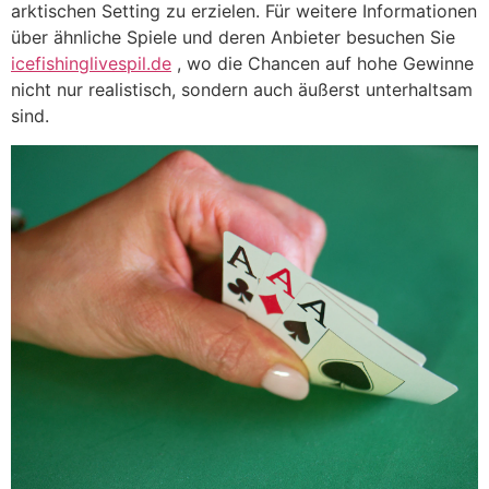
arktischen Setting zu erzielen. Für weitere Informationen
über ähnliche Spiele und deren Anbieter besuchen Sie
icefishinglivespil.de
, wo die Chancen auf hohe Gewinne
nicht nur realistisch, sondern auch äußerst unterhaltsam
sind.