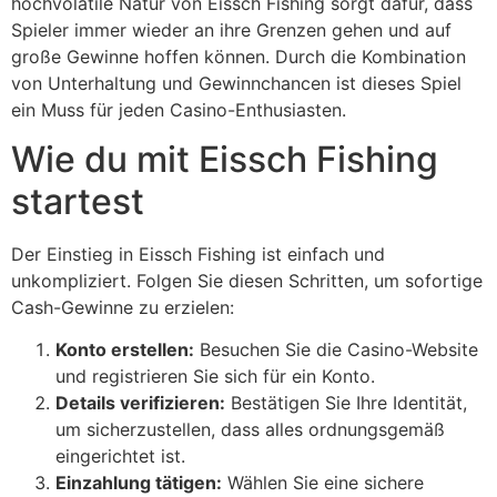
hochvolatile Natur von Eissch Fishing sorgt dafür, dass
Spieler immer wieder an ihre Grenzen gehen und auf
große Gewinne hoffen können. Durch die Kombination
von Unterhaltung und Gewinnchancen ist dieses Spiel
ein Muss für jeden Casino-Enthusiasten.
Wie du mit Eissch Fishing
startest
Der Einstieg in Eissch Fishing ist einfach und
unkompliziert. Folgen Sie diesen Schritten, um sofortige
Cash-Gewinne zu erzielen:
Konto erstellen:
Besuchen Sie die Casino-Website
und registrieren Sie sich für ein Konto.
Details verifizieren:
Bestätigen Sie Ihre Identität,
um sicherzustellen, dass alles ordnungsgemäß
eingerichtet ist.
Einzahlung tätigen:
Wählen Sie eine sichere