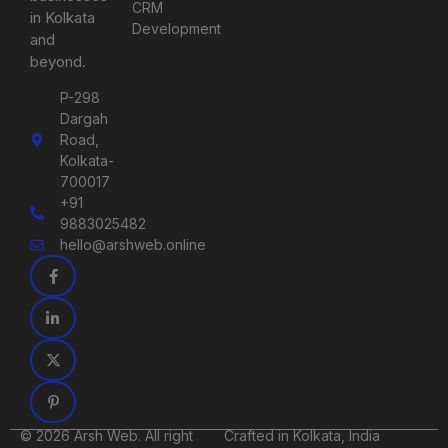
CRM
in Kolkata
Development
and
beyond.
P-298
Dargah
Road,
Kolkata-
700017
+91
9883025482
hello@arshweb.online
© 2026 Arsh Web. All right
Crafted in Kolkata, India