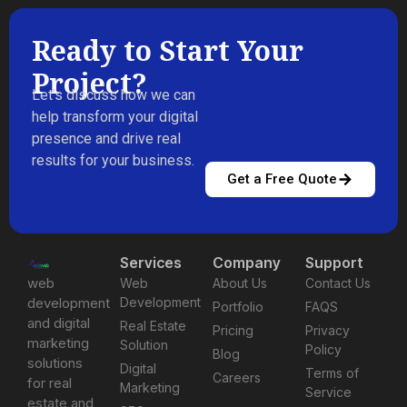
Ready to Start Your
Project?
Let’s discuss how we can
help transform your digital
presence and drive real
results for your business.
Get a Free Quote
Services
Company
Support
web
Web
About Us
Contact Us
development
Development
Portfolio
FAQS
and digital
Real Estate
Pricing
Privacy
marketing
Solution
Policy
Blog
solutions
Digital
Terms of
Careers
for real
Marketing
Service
estate and