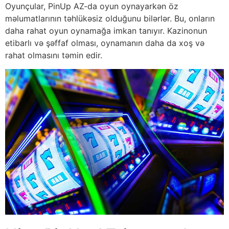
Oyunçular, PinUp AZ-da oyun oynayarkən öz
məlumatlarının təhlükəsiz olduğunu bilərlər. Bu, onların
daha rahat oyun oynamağa imkan tanıyır. Kazinonun
etibarlı və şəffaf olması, oynamanın daha da xoş və
rahat olmasını təmin edir.