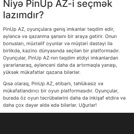
Niyə PinUp AZ-i seçmək
lazımdır?
PinUp AZ, oyunçulara geniş imkanlar təqdim edir,
əyləncə və qazanma şansını bir araya gətirir. Onun
bonusları, müxtəlif oyunlar və müştəri dəstəyi ilə
birlikdə, kazino dünyasında seçilən bir platformadır.
Oyunçular, PinUp AZ-nın təqdim etdiyi imkanlardan
yararlanaraq, əyləncəni daha da artırmaqla yanaşı,
yüksək mükafatlar qazana bilərlər.
Qısa olaraq, PinUp AZ, etibarlı, təhlükəsiz və
mükafatlandırıcı bir oyun platformasıdır. Oyunçular,
burada öz oyun təcrübələrini daha da inkişaf etdirə və
daha çox dəyər əldə edə bilərlər. Uğurlar!