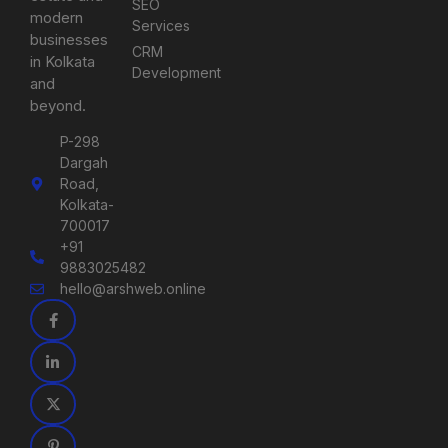
SEO
modern
Services
businesses
CRM
in Kolkata
Development
and
beyond.
P-298
Dargah
Road,
Kolkata-
700017
+91
9883025482
hello@arshweb.online