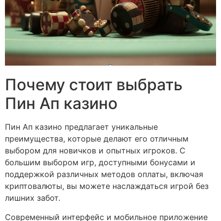
Почему стоит выбрать
Пин Ап казино
Пин Ап казино предлагает уникальные
преимущества, которые делают его отличным
выбором для новичков и опытных игроков. С
большим выбором игр, доступными бонусами и
поддержкой различных методов оплаты, включая
криптовалюты, вы можете наслаждаться игрой без
лишних забот.
Современный интерфейс и мобильное приложение