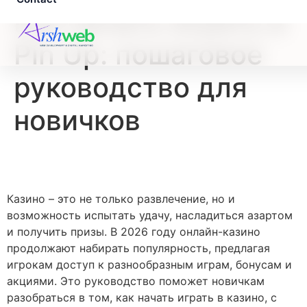
Как начать играть в
Pin Up: пошаговое
руководство для
новичков
Казино – это не только развлечение, но и
возможность испытать удачу, насладиться азартом
и получить призы. В 2026 году онлайн-казино
продолжают набирать популярность, предлагая
игрокам доступ к разнообразным играм, бонусам и
акциями. Это руководство поможет новичкам
разобраться в том, как начать играть в казино, с