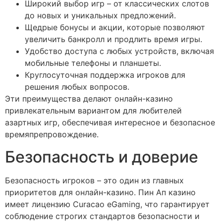
Широкий выбор игр – от классических слотов
до новых и уникальных предложений.
Щедрые бонусы и акции, которые позволяют
увеличить банкролл и продлить время игры.
Удобство доступа с любых устройств, включая
мобильные телефоны и планшеты.
Круглосуточная поддержка игроков для
решения любых вопросов.
Эти преимущества делают онлайн-казино
привлекательным вариантом для любителей
азартных игр, обеспечивая интересное и безопасное
времяпрепровождение.
Безопасность и доверие
Безопасность игроков – это один из главных
приоритетов для онлайн-казино. Пин Ап казино
имеет лицензию Curacao eGaming, что гарантирует
соблюдение строгих стандартов безопасности и