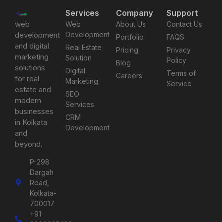
Services
Company
Support
web
Web
About Us
Contact Us
development
Development
Portfolio
FAQS
and digital
Real Estate
Pricing
Privacy
marketing
Solution
Policy
Blog
solutions
Digital
Terms of
Careers
for real
Marketing
Service
estate and
SEO
modern
Services
businesses
CRM
in Kolkata
Development
and
beyond.
P-298
Dargah
Road,
Kolkata-
700017
+91