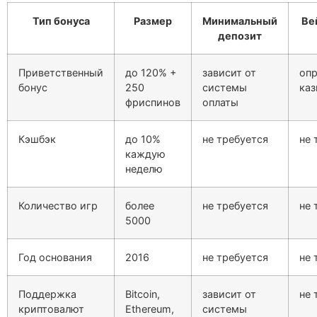
Тип бонуса
Размер
Минимальный
Ве
депозит
Приветственный
до 120% +
зависит от
опр
бонус
250
системы
каз
фриспинов
оплаты
Кэшбэк
до 10%
не требуется
не 
каждую
неделю
Количество игр
более
не требуется
не 
5000
Год основания
2016
не требуется
не 
Поддержка
Bitcoin,
зависит от
не 
криптовалют
Ethereum,
системы