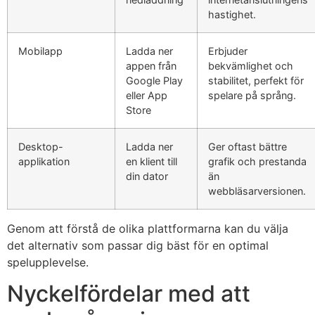
hastighet.
Mobilapp
Ladda ner
Erbjuder
appen från
bekvämlighet och
Google Play
stabilitet, perfekt för
eller App
spelare på språng.
Store
Desktop-
Ladda ner
Ger oftast bättre
applikation
en klient till
grafik och prestanda
din dator
än
webbläsarversionen.
Genom att förstå de olika plattformarna kan du välja
det alternativ som passar dig bäst för en optimal
spelupplevelse.
Nyckelfördelar med att