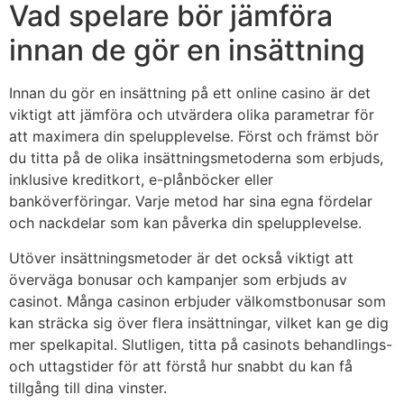
Vad spelare bör jämföra
innan de gör en insättning
Innan du gör en insättning på ett online casino är det
viktigt att jämföra och utvärdera olika parametrar för
att maximera din spelupplevelse. Först och främst bör
du titta på de olika insättningsmetoderna som erbjuds,
inklusive kreditkort, e-plånböcker eller
banköverföringar. Varje metod har sina egna fördelar
och nackdelar som kan påverka din spelupplevelse.
Utöver insättningsmetoder är det också viktigt att
överväga bonusar och kampanjer som erbjuds av
casinot. Många casinon erbjuder välkomstbonusar som
kan sträcka sig över flera insättningar, vilket kan ge dig
mer spelkapital. Slutligen, titta på casinots behandlings-
och uttagstider för att förstå hur snabbt du kan få
tillgång till dina vinster.