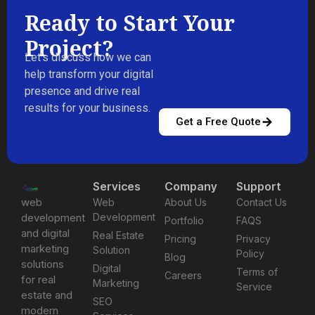
Ready to Start Your
Project?
Let’s discuss how we can
help transform your digital
presence and drive real
results for your business.
Get a Free Quote
Services
Company
Support
web
Web
About Us
Contact Us
development
Development
Portfolio
FAQS
and digital
Real Estate
Pricing
Privacy
marketing
Solution
Policy
Blog
solutions
Digital
Terms of
Careers
for real
Marketing
Service
estate and
SEO
modern