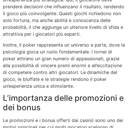
prendere decisioni che influenzano il risultato, rendendo
il gioco più coinvolgente. Questi giochi richiedono non
solo fortuna, ma anche abilità e conoscenza delle
probabilità, il che aggiunge un ulteriore livello di sfida e
attrattiva per i giocatori più esperti.
Inoltre, il poker rappresenta un universo a parte, dove la
psicologia gioca un ruolo fondamentale. I tornei di
poker attirano un gran numero di appassionati, grazie
alla possibilità di vincere premi enormi e all’eccitazione
di competere contro altri giocatori. Le dinamiche del
gioco, le bluffate e le strategie rendono il poker
un’esperienza unica e stimolante.
L’importanza delle promozioni e
dei bonus
Le promozioni e i bonus offerti dai casinò sono uno dei
motivi principali per cui molti giocatori scelgono di