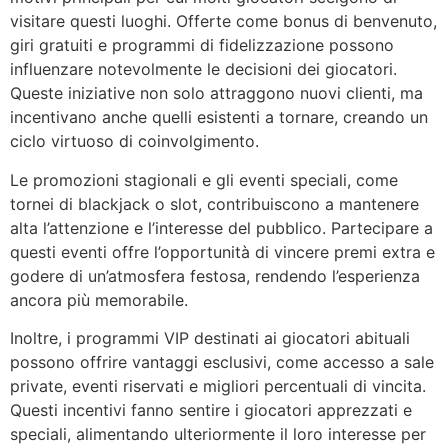
visitare questi luoghi. Offerte come bonus di benvenuto,
giri gratuiti e programmi di fidelizzazione possono
influenzare notevolmente le decisioni dei giocatori.
Queste iniziative non solo attraggono nuovi clienti, ma
incentivano anche quelli esistenti a tornare, creando un
ciclo virtuoso di coinvolgimento.
Le promozioni stagionali e gli eventi speciali, come
tornei di blackjack o slot, contribuiscono a mantenere
alta l’attenzione e l’interesse del pubblico. Partecipare a
questi eventi offre l’opportunità di vincere premi extra e
godere di un’atmosfera festosa, rendendo l’esperienza
ancora più memorabile.
Inoltre, i programmi VIP destinati ai giocatori abituali
possono offrire vantaggi esclusivi, come accesso a sale
private, eventi riservati e migliori percentuali di vincita.
Questi incentivi fanno sentire i giocatori apprezzati e
speciali, alimentando ulteriormente il loro interesse per