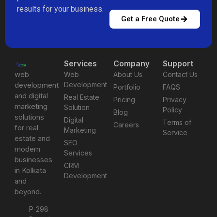
results for your business.
Get a Free Quote
Services
Company
Support
web
Web
About Us
Contact Us
development
Development
Portfolio
FAQS
and digital
Real Estate
Pricing
Privacy
marketing
Solution
Policy
Blog
solutions
Digital
Terms of
Careers
for real
Marketing
Service
estate and
SEO
modern
Services
businesses
CRM
in Kolkata
Development
and
beyond.
P-298