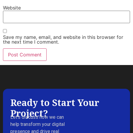
Website
Save my name, email, and website in this browser for
the next time I comment.
Ready to Start Your
Project?
Let’s discuss how we can
help transform your digital
presence and drive real