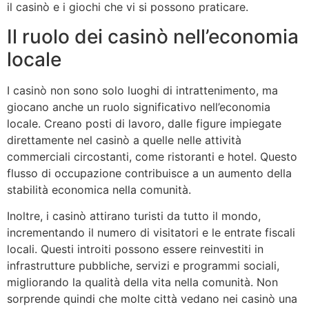
il casinò e i giochi che vi si possono praticare.
Il ruolo dei casinò nell’economia
locale
I casinò non sono solo luoghi di intrattenimento, ma
giocano anche un ruolo significativo nell’economia
locale. Creano posti di lavoro, dalle figure impiegate
direttamente nel casinò a quelle nelle attività
commerciali circostanti, come ristoranti e hotel. Questo
flusso di occupazione contribuisce a un aumento della
stabilità economica nella comunità.
Inoltre, i casinò attirano turisti da tutto il mondo,
incrementando il numero di visitatori e le entrate fiscali
locali. Questi introiti possono essere reinvestiti in
infrastrutture pubbliche, servizi e programmi sociali,
migliorando la qualità della vita nella comunità. Non
sorprende quindi che molte città vedano nei casinò una