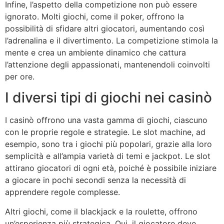
Infine, l’aspetto della competizione non può essere
ignorato. Molti giochi, come il poker, offrono la
possibilità di sfidare altri giocatori, aumentando così
l’adrenalina e il divertimento. La competizione stimola la
mente e crea un ambiente dinamico che cattura
l’attenzione degli appassionati, mantenendoli coinvolti
per ore.
I diversi tipi di giochi nei casinò
I casinò offrono una vasta gamma di giochi, ciascuno
con le proprie regole e strategie. Le slot machine, ad
esempio, sono tra i giochi più popolari, grazie alla loro
semplicità e all’ampia varietà di temi e jackpot. Le slot
attirano giocatori di ogni età, poiché è possibile iniziare
a giocare in pochi secondi senza la necessità di
apprendere regole complesse.
Altri giochi, come il blackjack e la roulette, offrono
un’esperienza più strategica. Qui, il giocatore deve