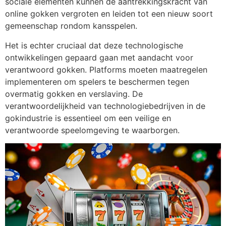
sociale elementen kunnen de aantrekkingskracht van
online gokken vergroten en leiden tot een nieuw soort
gemeenschap rondom kansspelen.
Het is echter cruciaal dat deze technologische
ontwikkelingen gepaard gaan met aandacht voor
verantwoord gokken. Platforms moeten maatregelen
implementeren om spelers te beschermen tegen
overmatig gokken en verslaving. De
verantwoordelijkheid van technologiebedrijven in de
gokindustrie is essentieel om een veilige en
verantwoorde speelomgeving te waarborgen.