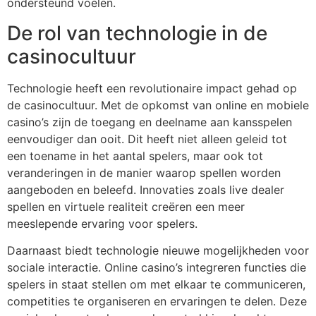
ondersteund voelen.
De rol van technologie in de
casinocultuur
Technologie heeft een revolutionaire impact gehad op
de casinocultuur. Met de opkomst van online en mobiele
casino’s zijn de toegang en deelname aan kansspelen
eenvoudiger dan ooit. Dit heeft niet alleen geleid tot
een toename in het aantal spelers, maar ook tot
veranderingen in de manier waarop spellen worden
aangeboden en beleefd. Innovaties zoals live dealer
spellen en virtuele realiteit creëren een meer
meeslepende ervaring voor spelers.
Daarnaast biedt technologie nieuwe mogelijkheden voor
sociale interactie. Online casino’s integreren functies die
spelers in staat stellen om met elkaar te communiceren,
competities te organiseren en ervaringen te delen. Deze