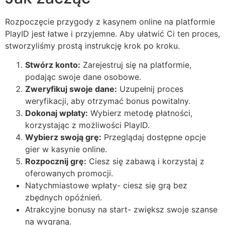
Rozpoczęcie przygody z kasynem online na platformie
PlayID jest łatwe i przyjemne. Aby ułatwić Ci ten proces,
stworzyliśmy prostą instrukcję krok po kroku.
Stwórz konto:
Zarejestruj się na platformie,
podając swoje dane osobowe.
Zweryfikuj swoje dane:
Uzupełnij proces
weryfikacji, aby otrzymać bonus powitalny.
Dokonaj wpłaty:
Wybierz metodę płatności,
korzystając z możliwości PlayID.
Wybierz swoją grę:
Przeglądaj dostępne opcje
gier w kasynie online.
Rozpocznij grę:
Ciesz się zabawą i korzystaj z
oferowanych promocji.
Natychmiastowe wpłaty- ciesz się grą bez
zbędnych opóźnień.
Atrakcyjne bonusy na start- zwiększ swoje szanse
na wygraną.