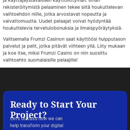
rekisteröitymistä pelaaminen tekee siitä houkuttelevan
vaihtoehdon niille, jotka arvostavat nopeutta ja
vaivattomuutta. Uudet pelaajat voivat hyödyntää
houkuttelevia tervetulobonuksia ja ilmaispyöräytyksiä.
Valitsemalla Frumzi Casinon saat käyttöösi huipputason
palvelut ja pelit, jotka pitävät viihteen yllä. Liity mukaan
ja koe itse, miksi Frumzi Casino on niin suosittu
vaihtoehto suomalaisille pelaajille!
Ready to Start Your
Project?
Let’s discuss how we can
help transform your digital