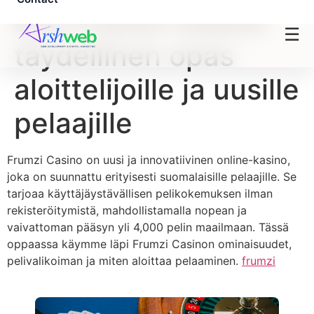
Koe Frumzi Casino:
☰
täydellinen opas
aloittelijoille ja uusille
pelaajille
Frumzi Casino on uusi ja innovatiivinen online-kasino,
joka on suunnattu erityisesti suomalaisille pelaajille. Se
tarjoaa käyttäjäystävällisen pelikokemuksen ilman
rekisteröitymistä, mahdollistamalla nopean ja
vaivattoman pääsyn yli 4,000 pelin maailmaan. Tässä
oppaassa käymme läpi Frumzi Casinon ominaisuudet,
pelivalikoiman ja miten aloittaa pelaaminen.
frumzi