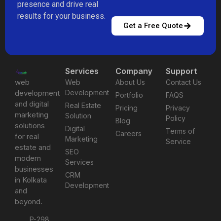
presence and drive real
results for your business.
Get a Free Quote
Services
Company
Support
web
Web
About Us
Contact Us
development
Development
Portfolio
FAQS
and digital
Real Estate
Pricing
Privacy
marketing
Solution
Policy
Blog
solutions
Digital
Terms of
Careers
for real
Marketing
Service
estate and
SEO
modern
Services
businesses
CRM
in Kolkata
Development
and
beyond.
P-298