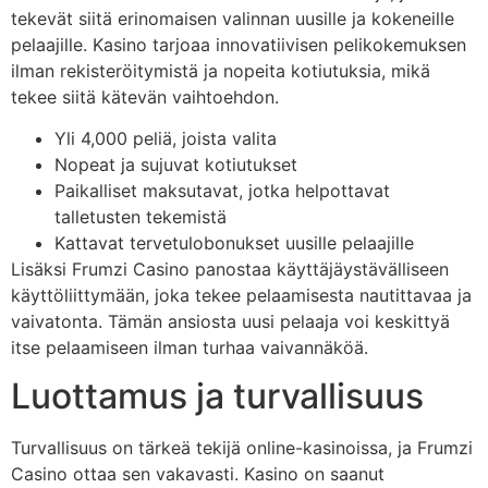
tekevät siitä erinomaisen valinnan uusille ja kokeneille
pelaajille. Kasino tarjoaa innovatiivisen pelikokemuksen
ilman rekisteröitymistä ja nopeita kotiutuksia, mikä
tekee siitä kätevän vaihtoehdon.
Yli 4,000 peliä, joista valita
Nopeat ja sujuvat kotiutukset
Paikalliset maksutavat, jotka helpottavat
talletusten tekemistä
Kattavat tervetulobonukset uusille pelaajille
Lisäksi Frumzi Casino panostaa käyttäjäystävälliseen
käyttöliittymään, joka tekee pelaamisesta nautittavaa ja
vaivatonta. Tämän ansiosta uusi pelaaja voi keskittyä
itse pelaamiseen ilman turhaa vaivannäköä.
Luottamus ja turvallisuus
Turvallisuus on tärkeä tekijä online-kasinoissa, ja Frumzi
Casino ottaa sen vakavasti. Kasino on saanut