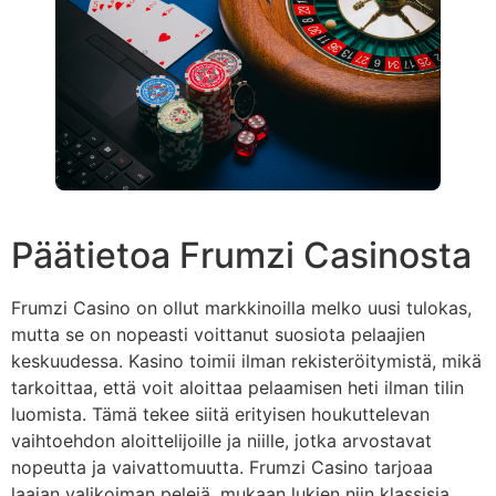
Päätietoa Frumzi Casinosta
Frumzi Casino on ollut markkinoilla melko uusi tulokas,
mutta se on nopeasti voittanut suosiota pelaajien
keskuudessa. Kasino toimii ilman rekisteröitymistä, mikä
tarkoittaa, että voit aloittaa pelaamisen heti ilman tilin
luomista. Tämä tekee siitä erityisen houkuttelevan
vaihtoehdon aloittelijoille ja niille, jotka arvostavat
nopeutta ja vaivattomuutta. Frumzi Casino tarjoaa
laajan valikoiman pelejä, mukaan lukien niin klassisia