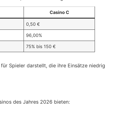
Casino C
0,50 €
96,00%
75% bis 150 €
r Spieler darstellt, die ihre Einsätze niedrig
asinos des Jahres 2026 bieten: