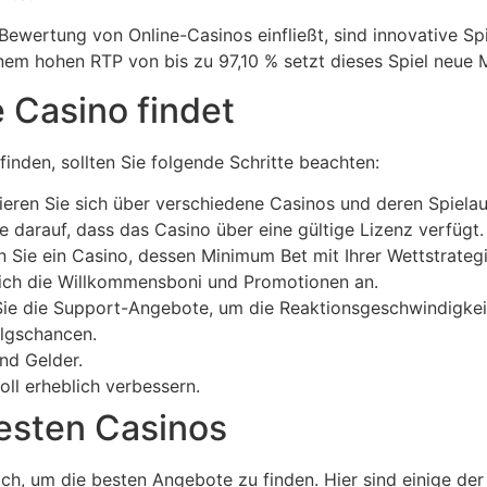
Bewertung von Online-Casinos einfließt, sind innovative Spi
nem hohen RTP von bis zu 97,10 % setzt dieses Spiel neue
 Casino findet
finden, sollten Sie folgende Schritte beachten:
ieren Sie sich über verschiedene Casinos und deren Spiela
 darauf, dass das Casino über eine gültige Lizenz verfügt.
 Sie ein Casino, dessen Minimum Bet mit Ihrer Wettstrateg
ich die Willkommensboni und Promotionen an.
ie die Support-Angebote, um die Reaktionsgeschwindigkeit 
olgschancen.
nd Gelder.
ll erheblich verbessern.
esten Casinos
ich, um die besten Angebote zu finden. Hier sind einige der 