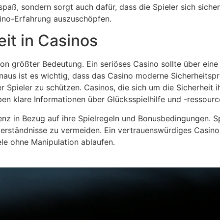
lspaß, sondern sorgt auch dafür, dass die Spieler sich siche
sino-Erfahrung auszuschöpfen.
it in Casinos
von größter Bedeutung. Ein seriöses Casino sollte über eine
naus ist es wichtig, dass das Casino moderne Sicherheitsp
r Spieler zu schützen. Casinos, die sich um die Sicherheit 
n klare Informationen über Glücksspielhilfe und -ressourc
enz in Bezug auf ihre Spielregeln und Bonusbedingungen. Sp
ständnisse zu vermeiden. Ein vertrauenswürdiges Casino in
iele ohne Manipulation ablaufen.