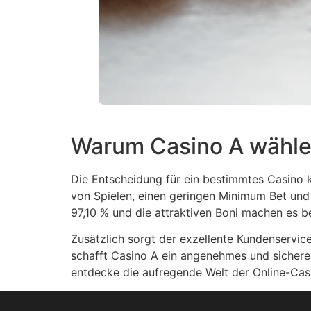
Warum Casino A wähl
Die Entscheidung für ein bestimmtes Casino k
von Spielen, einen geringen Minimum Bet un
97,10 % und die attraktiven Boni machen es b
Zusätzlich sorgt der exzellente Kundenservic
schafft Casino A ein angenehmes und sichere
entdecke die aufregende Welt der Online-Cas