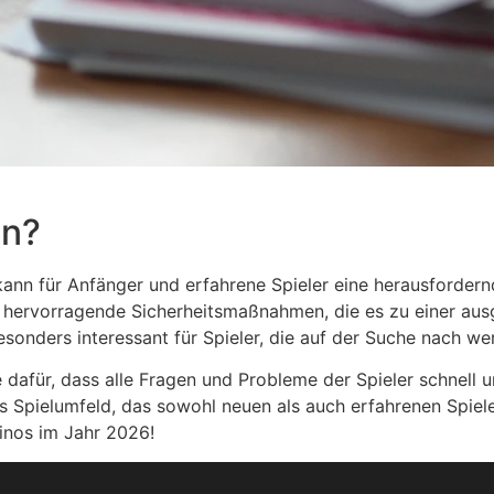
en?
ann für Anfänger und erfahrene Spieler eine herausfordernd
d hervorragende Sicherheitsmaßnahmen, die es zu einer au
esonders interessant für Spieler, die auf der Suche nach we
e dafür, dass alle Fragen und Probleme der Spieler schnell 
s Spielumfeld, das sowohl neuen als auch erfahrenen Spiel
inos im Jahr 2026!