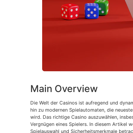
Main Overview
Die Welt der Casinos ist aufregend und dynam
hin zu modernen Spielautomaten, die neueste
wird. Das richtige Casino auszuwählen, insbe
Vergnügen eines Spielers. In diesem Artikel 
Spielauswahl und Sicherheitsmerkmale betrac