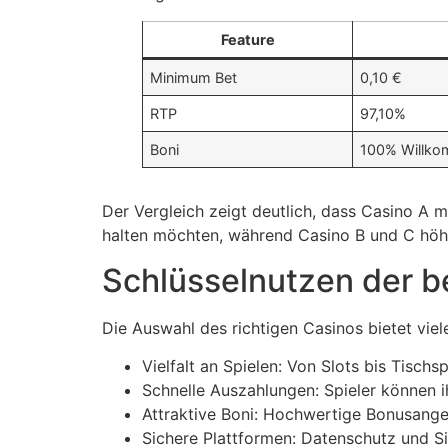
Feature
Minimum Bet
0,10 €
RTP
97,10%
Boni
100% Willk
Der Vergleich zeigt deutlich, dass Casino A mi
halten möchten, während Casino B und C höh
Schlüsselnutzen der b
Die Auswahl des richtigen Casinos bietet viel
Vielfalt an Spielen: Von Slots bis Tisch
Schnelle Auszahlungen: Spieler können 
Attraktive Boni: Hochwertige Bonusange
Sichere Plattformen: Datenschutz und Sic