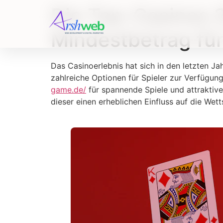
Die Top-Casinos 2
Mindestbetrag für
Das Casinoerlebnis hat sich in den letzten 
zahlreiche Optionen für Spieler zur Verfügung
game.de/
für spannende Spiele und attraktive
dieser einen erheblichen Einfluss auf die Wett