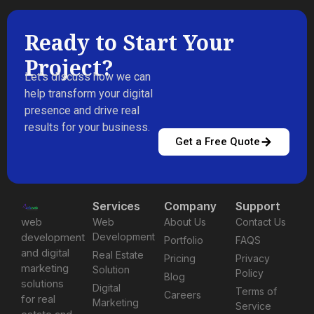
Ready to Start Your
Project?
Let’s discuss how we can
help transform your digital
presence and drive real
results for your business.
Get a Free Quote
Services
Company
Support
web
Web
About Us
Contact Us
development
Development
Portfolio
FAQS
and digital
Real Estate
Pricing
Privacy
marketing
Solution
Policy
Blog
solutions
Digital
Terms of
Careers
for real
Marketing
Service