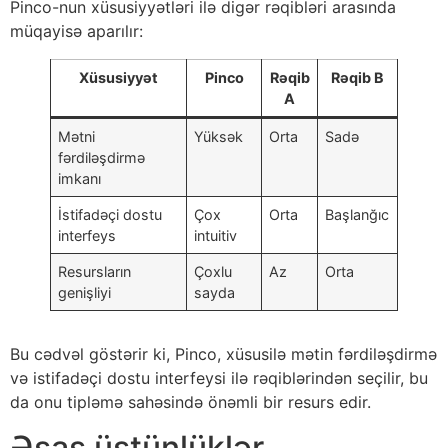
Pinco-nun xüsusiyyətləri ilə digər rəqibləri arasında
müqayisə aparılır:
Xüsusiyyət
Pinco
Rəqib
Rəqib B
A
Mətni
Yüksək
Orta
Sadə
fərdiləşdirmə
imkanı
İstifadəçi dostu
Çox
Orta
Başlanğıc
interfeys
intuitiv
Resursların
Çoxlu
Az
Orta
genişliyi
sayda
Bu cədvəl göstərir ki, Pinco, xüsusilə mətin fərdiləşdirmə
və istifadəçi dostu interfeysi ilə rəqiblərindən seçilir, bu
da onu tipləmə sahəsində önəmli bir resurs edir.
Əsas üstünlüklər