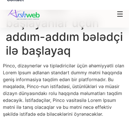
Pinco: Yeni
☰
başlayanlar üçün
addım-addım bələdçi
ilə başlayaq
Pinco, dizaynerlər və tiplədiricilər üçün əhəmiyyətli olan
Lorem Ipsum adlanan standart dummy mətni haqqında
geniş informasiya təqdim edən bir platformadır. Bu
məqalədə, Pinco-nun istifadəsi, üstünlükləri və müasir
dizayn dünyasındakı rolu haqqında məlumatları təqdim
edəcəyik. İstifadəçilər, Pinco vasitəsilə Lorem Ipsum
mətni ilə tanış olacaqlar və bu mətni necə effektiv
şəkildə istifadə edə biləcəklərini öyrənəcəklər.