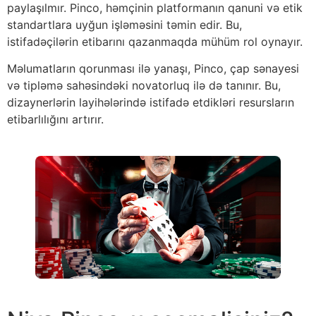
paylaşılmır. Pinco, həmçinin platformanın qanuni və etik
standartlara uyğun işləməsini təmin edir. Bu,
istifadəçilərin etibarını qazanmaqda mühüm rol oynayır.
Məlumatların qorunması ilə yanaşı, Pinco, çap sənayesi
və tipləmə sahəsindəki novatorluq ilə də tanınır. Bu,
dizaynerlərin layihələrində istifadə etdikləri resursların
etibarlılığını artırır.