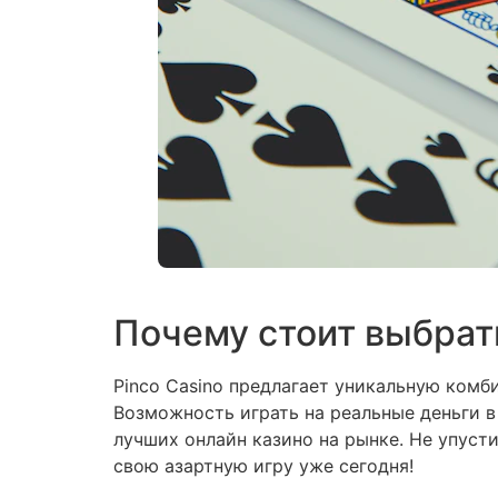
Почему стоит выбрать
Pinco Casino предлагает уникальную комб
Возможность играть на реальные деньги 
лучших онлайн казино на рынке. Не упуст
свою азартную игру уже сегодня!