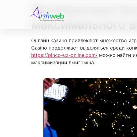
Проверенные бон
максимального 
Онлайн казино привлекают множество игро
Casino продолжает выделяться среди кон
https://pinco-uz-online.com/
можно найти ин
максимизации выигрыша.