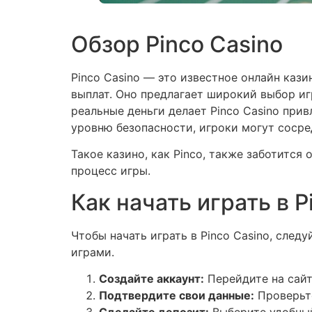
Обзор Pinco Casino
Pinco Casino — это известное онлайн каз
выплат. Оно предлагает широкий выбор иг
реальные деньги делает Pinco Casino при
уровню безопасности, игроки могут сосре
Такое казино, как Pinco, также заботится
процесс игры.
Как начать играть в P
Чтобы начать играть в Pinco Casino, сле
играми.
Создайте аккаунт:
Перейдите на сайт
Подтвердите свои данные:
Проверьте