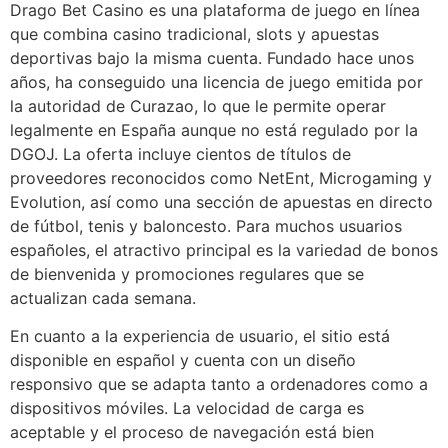
Drago Bet Casino es una plataforma de juego en línea
que combina casino tradicional, slots y apuestas
deportivas bajo la misma cuenta. Fundado hace unos
años, ha conseguido una licencia de juego emitida por
la autoridad de Curazao, lo que le permite operar
legalmente en España aunque no está regulado por la
DGOJ. La oferta incluye cientos de títulos de
proveedores reconocidos como NetEnt, Microgaming y
Evolution, así como una sección de apuestas en directo
de fútbol, tenis y baloncesto. Para muchos usuarios
españoles, el atractivo principal es la variedad de bonos
de bienvenida y promociones regulares que se
actualizan cada semana.
En cuanto a la experiencia de usuario, el sitio está
disponible en español y cuenta con un diseño
responsivo que se adapta tanto a ordenadores como a
dispositivos móviles. La velocidad de carga es
aceptable y el proceso de navegación está bien