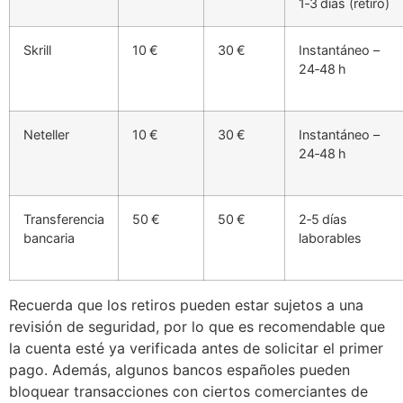
1‑3 días (retiro)
Skrill
10 €
30 €
Instantáneo –
24‑48 h
Neteller
10 €
30 €
Instantáneo –
24‑48 h
Transferencia
50 €
50 €
2‑5 días
bancaria
laborables
Recuerda que los retiros pueden estar sujetos a una
revisión de seguridad, por lo que es recomendable que
la cuenta esté ya verificada antes de solicitar el primer
pago. Además, algunos bancos españoles pueden
bloquear transacciones con ciertos comerciantes de