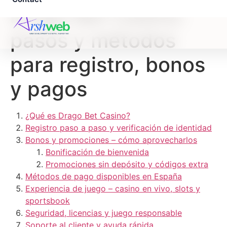
Drago Bet Casino:
pasos y métodos
para registro, bonos
y pagos
¿Qué es Drago Bet Casino?
Registro paso a paso y verificación de identidad
Bonos y promociones – cómo aprovecharlos
Bonificación de bienvenida
Promociones sin depósito y códigos extra
Métodos de pago disponibles en España
Experiencia de juego – casino en vivo, slots y
sportsbook
Seguridad, licencias y juego responsable
Soporte al cliente y ayuda rápida