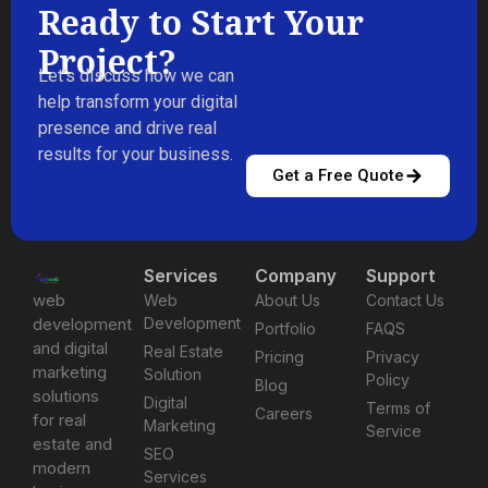
Ready to Start Your
Project?
Let’s discuss how we can
help transform your digital
presence and drive real
results for your business.
Get a Free Quote
Services
Company
Support
web
Web
About Us
Contact Us
development
Development
Portfolio
FAQS
and digital
Real Estate
Pricing
Privacy
marketing
Solution
Policy
Blog
solutions
Digital
Terms of
Careers
for real
Marketing
Service
estate and
SEO
modern
Services