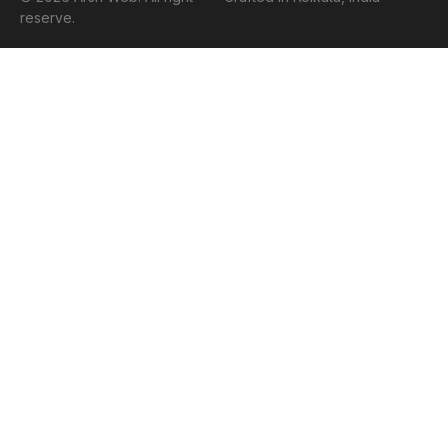
reserve.