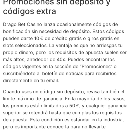
Promociones sin depósito y
códigos extra
Drago Bet Casino lanza ocasionalmente códigos de
bonificación sin necesidad de depósito. Estos códigos
pueden darte 10 € de crédito gratis o giros gratis en
slots seleccionados. La ventaja es que no arriesgas tu
propio dinero, pero los requisitos de apuesta suelen ser
más altos, alrededor de 40x. Puedes encontrar los
códigos vigentes en la sección de “Promociones” o
suscribiéndote al boletín de noticias para recibirlos
directamente en tu email.
Cuando uses un código sin depósito, revisa también el
límite máximo de ganancia. En la mayoría de los casos,
los premios están limitados a 50 €, y cualquier ganancia
superior se retendrá hasta que cumplas los requisitos
de apuesta. Esta condición es estándar en la industria,
pero es importante conocerla para no llevarte