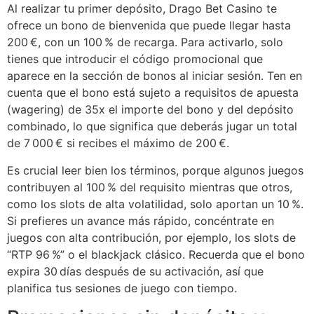
Al realizar tu primer depósito, Drago Bet Casino te
ofrece un bono de bienvenida que puede llegar hasta
200 €, con un 100 % de recarga. Para activarlo, solo
tienes que introducir el código promocional que
aparece en la sección de bonos al iniciar sesión. Ten en
cuenta que el bono está sujeto a requisitos de apuesta
(wagering) de 35x el importe del bono y del depósito
combinado, lo que significa que deberás jugar un total
de 7 000 € si recibes el máximo de 200 €.
Es crucial leer bien los términos, porque algunos juegos
contribuyen al 100 % del requisito mientras que otros,
como los slots de alta volatilidad, solo aportan un 10 %.
Si prefieres un avance más rápido, concéntrate en
juegos con alta contribución, por ejemplo, los slots de
“RTP 96 %” o el blackjack clásico. Recuerda que el bono
expira 30 días después de su activación, así que
planifica tus sesiones de juego con tiempo.