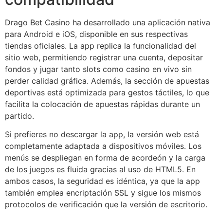
Drago Bet Casino ha desarrollado una aplicación nativa
para Android e iOS, disponible en sus respectivas
tiendas oficiales. La app replica la funcionalidad del
sitio web, permitiendo registrar una cuenta, depositar
fondos y jugar tanto slots como casino en vivo sin
perder calidad gráfica. Además, la sección de apuestas
deportivas está optimizada para gestos táctiles, lo que
facilita la colocación de apuestas rápidas durante un
partido.
Si prefieres no descargar la app, la versión web está
completamente adaptada a dispositivos móviles. Los
menús se despliegan en forma de acordeón y la carga
de los juegos es fluida gracias al uso de HTML5. En
ambos casos, la seguridad es idéntica, ya que la app
también emplea encriptación SSL y sigue los mismos
protocolos de verificación que la versión de escritorio.