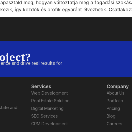
tapasztald meg, hogyan változtatja meg a fogadási szokása
ezik, így kezdők és profik egyaránt élvezhetik. Csatlakozz
oject?
ence and drive real results for
Services
Company
Web Development
About Us
Real Estate Solution
Portfolio
state and
Digital Marketing
Pricing
SEO Services
Blog
CRM Development
Careers