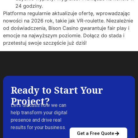
24 godziny.
Platforma regularnie aktualizuje ofertę, wprowadzając
nowości na 2026 rok, takie jak VR-roulette. Niezależnie
od doświadczenia, Bison Casino gwarantuje fair play i
emocje na najwyższym poziomie. Dołącz do stada i
przetestuj swoje szczęście już dziś!
Ready to Start Your
Project?
Let’s discuss how we can
help transform your digital
presence and drive real
results for your business.
Get a Free Quote