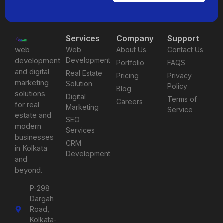
Services
Company
Support
web
Web
About Us
Contact Us
development
Development
Portfolio
FAQS
and digital
Real Estate
Pricing
Privacy
marketing
Solution
Policy
Blog
solutions
Digital
Terms of
Careers
for real
Marketing
Service
estate and
SEO
modern
Services
businesses
CRM
in Kolkata
Development
and
beyond.
P-298
Dargah
Road,
Kolkata-